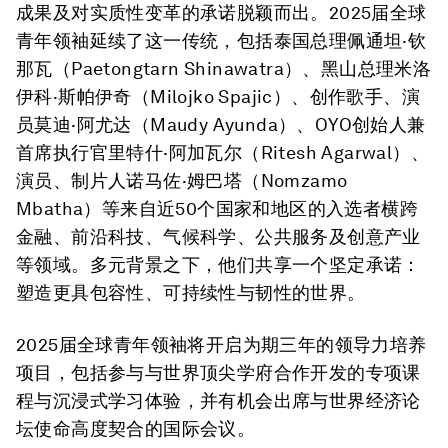
成果及对实质性变革的承诺脱颖而出。2025届全球
青年领袖延续了这一传统，包括泰国总理佩通坦·钦
那瓦（Paetongtarn Shinawatra）、黑山总理米洛
伊科·斯帕伊奇（Milojko Spajic）、创作歌手、演
员莫迪·阿尤达（Maudy Ayunda）、OYO创始人兼
首席执行官里特什·阿加瓦尔（Ritesh Agarwal）、
演员、制片人诺马佐·姆巴塔（Nomzamo
Mbatha）等来自近50个国家和地区的入选者横跨
金融、前沿科技、气候科学、公共服务及创意产业
等领域。多元背景之下，他们共享一个坚定承诺：
塑造更具包容性、可持续性与韧性的世界。
2025届全球青年领袖将开启为期三年的领导力培养
项目，包括参与与世界顶尖学府合作开发的专项课
程与沉浸式学习体验，并有机会出席与世界经济论
坛使命高度契合的国际会议。