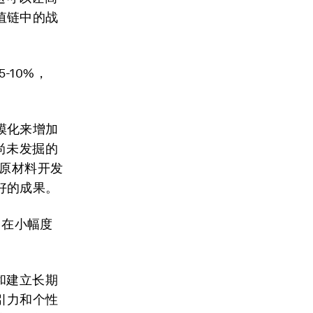
值链中的战
-10%，
模化来增加
尚未发掘的
/原材料开发
好的成果。
，在小幅度
和建立长期
引力和个性