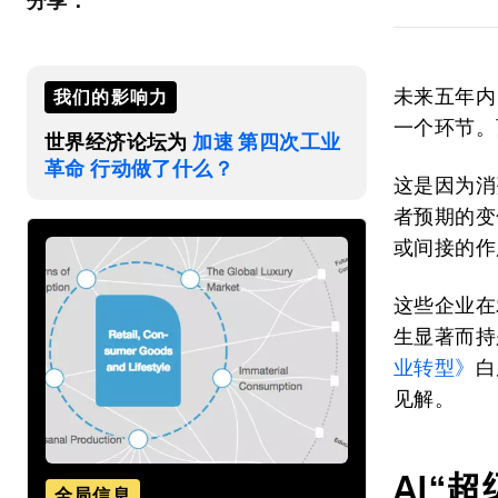
分享：
未来五年内
我们的影响力
一个环节。
世界经济论坛为
加速 第四次工业
革命 行动做了什么？
这是因为消
者预期的变
或间接的作
这些企业在
生显著而持
业转型》
白
见解。
AI
“超
全局信息