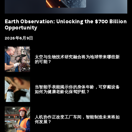
Earth Observation: Unlocking the $700 Billion
Opportunity
2026年6月9日
太空与生物技术研究融合将为地球带来哪些新
的可能？
当智能手表能揭示你的身体年龄，可穿戴设备
如何为健康老龄化保驾护航？
人机协作正改变工厂车间，智能制造未来将如
何发展？