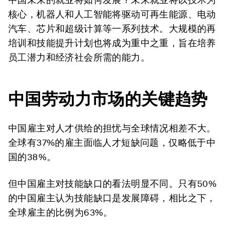
核心，机器人和人工智能将驱动可再生能源、电动
汽车、芯片和超级计算等一系列技术。大规模的再
培训和技能提升计划也将成为重中之重，旨在培养
员工潜力和经济社会所需的能力。
中国劳动力市场的关键趋势
中国雇主对人才供给的担忧与全球情况相差不大。
全球有37%的雇主面临人才短缺问题，仅略低于中
国的38%。
但中国雇主对技能缺口的看法明显不同。只有50%
的中国雇主认为技能缺口是发展障碍，相比之下，
全球雇主的比例为63%。