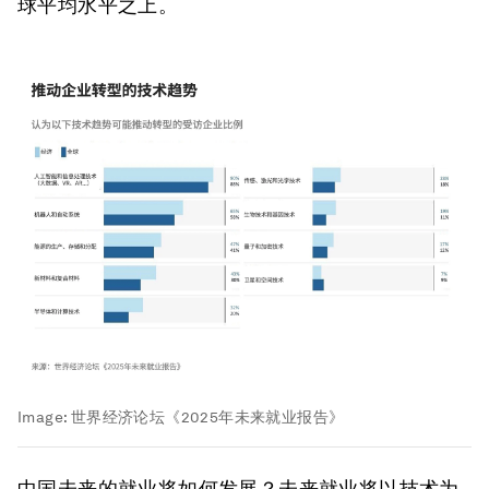
球平均水平之上。
Image:
世界经济论坛《2025年未来就业报告》
中国未来的就业将如何发展？未来就业将以技术为