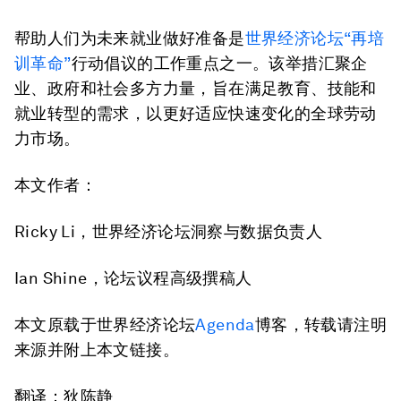
帮助人们为未来就业做好准备是
世界经济论坛“再培
训革命”
行动倡议的工作重点之一。该举措汇聚企
业、政府和社会多方力量，旨在满足教育、技能和
就业转型的需求，以更好适应快速变化的全球劳动
力市场。
本文作者：
Ricky Li，世界经济论坛洞察与数据负责人
Ian Shine，论坛议程高级撰稿人
本文原载于世界经济论坛
Agenda
博客，转载请注明
来源并附上本文链接。
翻译：狄陈静