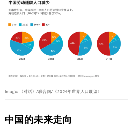
Image:
《对话》/联合国/《2024年世界人口展望》
中国的未来走向