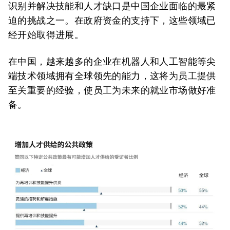
识别并解决技能和人才缺口是中国企业面临的最紧
迫的挑战之一。在政府资金的支持下，这些领域已
经开始取得进展。
在中国，越来越多的企业在机器人和人工智能等尖
端技术领域拥有全球领先的能力，这将为员工提供
至关重要的经验，使员工为未来的就业市场做好准
备。