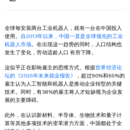
全球每安装两台工业机器人，就有一台在中国投入
使用。
自
2013
年以来，中国一直是全球领先的工业
机器人市场
。在出现这一趋势的同时，人口结构也
发生了变化，劳动适龄人口 有所下降。
这似乎正在影响雇主的思维方式。根据
世界经济论
坛的《
2025
年未来就业报告》
，超过90%和65%的
雇主认为人工智能和机器人是推动企业转型的关键
技术。同时，有38%的雇主将人才短缺视为企业发
展的主要障碍。
此外，在认识新材料、半导体、生物技术和量子计
算等其他多项技术的变革潜力方面，中国都处于全