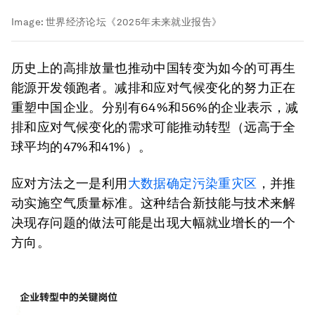
Image:
世界经济论坛《2025年未来就业报告》
历史上的高排放量也推动中国转变为如今的可再生
能源开发领跑者。减排和应对气候变化的努力正在
重塑中国企业。分别有64%和56%的企业表示，减
排和应对气候变化的需求可能推动转型（远高于全
球平均的47%和41%）。
应对方法之一是利用
大数据确定污染重灾区
，并推
动实施空气质量标准。这种结合新技能与技术来解
决现存问题的做法可能是出现大幅就业增长的一个
方向。