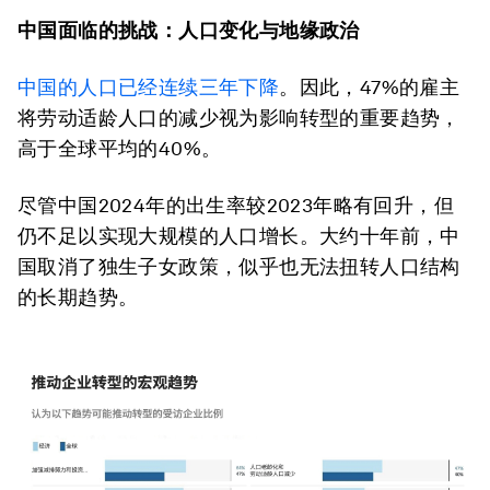
中国面临的挑战：人口变化与地缘政治
中国的人口已经连续三年下降
。因此，47%的雇主
将劳动适龄人口的减少视为影响转型的重要趋势，
高于全球平均的40%。
尽管中国2024年的出生率较2023年略有回升，但
仍不足以实现大规模的人口增长。大约十年前，中
国取消了独生子女政策，似乎也无法扭转人口结构
的长期趋势。