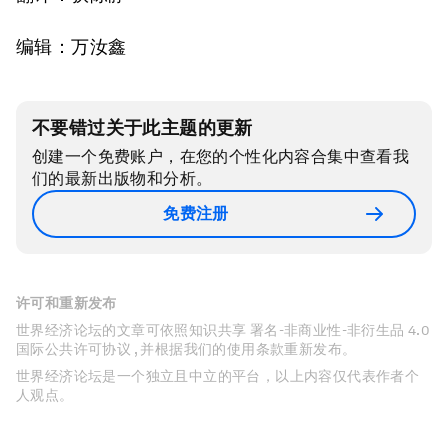
编辑：万汝鑫
不要错过关于此主题的更新
创建一个免费账户，在您的个性化内容合集中查看我
们的最新出版物和分析。
免费注册
许可和重新发布
世界经济论坛的文章可依照知识共享 署名-非商业性-非衍生品 4.0
国际公共许可协议 , 并根据我们的使用条款重新发布。
世界经济论坛是一个独立且中立的平台，以上内容仅代表作者个
人观点。