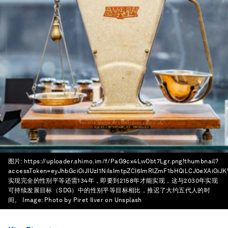
图片: https://uploader.shimo.im/f/PaG9cx4LwObt7Lgr.png!thumbnail?
accessToken=eyJhbGciOiJIUzI1NiIsImtpZCI6ImRlZmF1bHQiLCJ0eXAiOi
实现完全的性别平等还需134年，即要到2158年才能实现，这与2030年实现
可持续发展目标（SDG）中的性别平等目标相比，推迟了大约五代人的时
间。
Image:
Photo by Piret Ilver on Unsplash