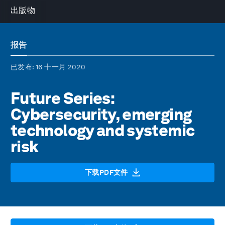
出版物
报告
已发布
: 16 十一月 2020
Future Series:
Cybersecurity, emerging
technology and systemic
risk
下载PDF文件