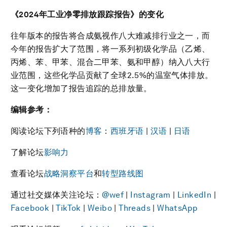
《
2024
年工业净零排放跟踪报告》的变化
往年版本的报告将合成氨视作八大难减排行业之一，而
今年的报告扩大了范围，将一系列初级化学品（乙烯、
丙烯、苯、甲苯、混合二甲苯、氨和甲醇）纳入八大行
业范围，这些化学品贡献了全球2.5%的温室气体排放。
这一变化增加了报告追踪的总排放量。
编辑参考：
阅读论坛下列语种的
博客
：
西班牙语
|
汉语
|
日语
了解论坛
影响力
查看论坛
战略洞察平台
和
转型路线图
通过社交媒体关注论坛：
@wef
|
Instagram
|
LinkedIn
|
Facebook
|
TikTok
|
Weibo
|
Threads
|
WhatsApp