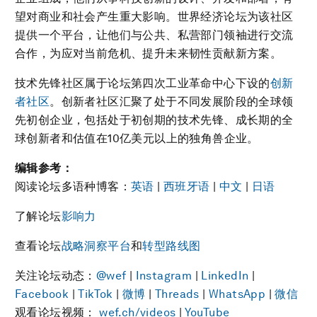
望对商业和社会产生重大影响。世界经济论坛为该社区
提供一个平台，让他们与公共、私营部门领袖进行交流
合作，为应对当前危机、提升未来韧性贡献新方案。
技术先锋社区属于论坛第四次工业革命中心下设的
创新
者社区
。创新者社区汇聚了处于不同发展阶段的全球领
先初创企业，包括处于初创期的技术先锋、成长期的全
球创新者和估值在10亿美元以上的独角兽企业。
编辑参考：
阅读论坛多语种博客：
英语
|
西班牙语
|
中文
|
日语
了解论坛
影响力
查看论坛
战略洞察平台
和
转型路线图
关注论坛动态：
@wef
|
Instagram
|
LinkedIn
|
Facebook
|
TikTok
|
微博
|
Threads
|
WhatsApp
|
微信
观看论坛视频：
wef.ch/videos
|
YouTube