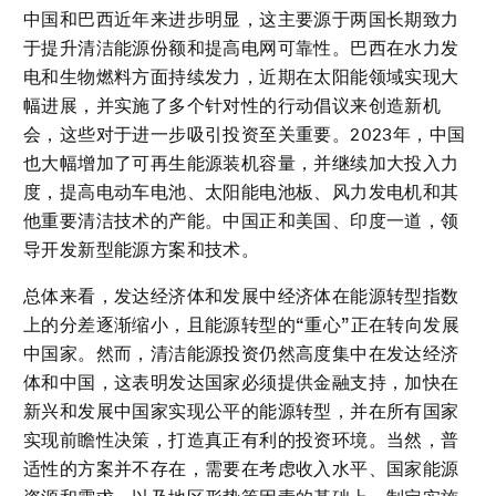
中国和巴西近年来进步明显，这主要源于两国长期致力
于提升清洁能源份额和提高电网可靠性。巴西在水力发
电和生物燃料方面持续发力，近期在太阳能领域实现大
幅进展，并实施了多个针对性的行动倡议来创造新机
会，这些对于进一步吸引投资至关重要。2023年，中国
也大幅增加了可再生能源装机容量，并继续加大投入力
度，提高电动车电池、太阳能电池板、风力发电机和其
他重要清洁技术的产能。中国正和美国、印度一道，领
导开发新型能源方案和技术。
总体来看，发达经济体和发展中经济体在能源转型指数
上的分差逐渐缩小，且能源转型的“重心”正在转向发展
中国家。然而，清洁能源投资仍然高度集中在发达经济
体和中国，这表明发达国家必须提供金融支持，加快在
新兴和发展中国家实现公平的能源转型，并在所有国家
实现前瞻性决策，打造真正有利的投资环境。当然，普
适性的方案并不存在，需要在考虑收入水平、国家能源