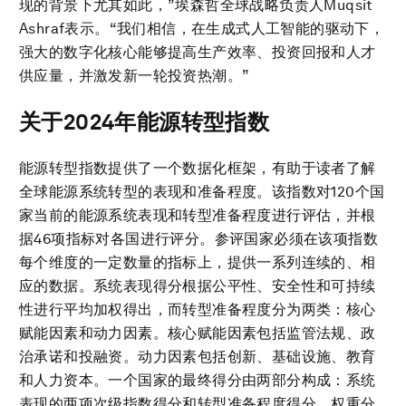
现的背景下尤其如此，”埃森哲全球战略负责人Muqsit
Ashraf表示。“我们相信，在生成式人工智能的驱动下，
强大的数字化核心能够提高生产效率、投资回报和人才
供应量，并激发新一轮投资热潮。”
关于2024年能源转型指数
能源转型指数提供了一个数据化框架，有助于读者了解
全球能源系统转型的表现和准备程度。该指数对120个国
家当前的能源系统表现和转型准备程度进行评估，并根
据46项指标对各国进行评分。参评国家必须在该项指数
每个维度的一定数量的指标上，提供一系列连续的、相
应的数据。系统表现得分根据公平性、安全性和可持续
性进行平均加权得出，而转型准备程度分为两类：核心
赋能因素和动力因素。核心赋能因素包括监管法规、政
治承诺和投融资。动力因素包括创新、基础设施、教育
和人力资本。一个国家的最终得分由两部分构成：系统
表现的两项次级指数得分和转型准备程度得分，权重分