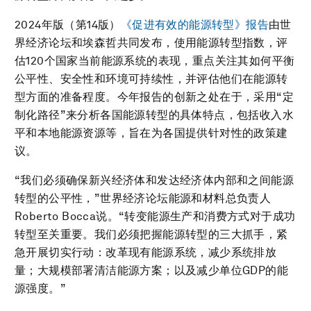
2024年版（第14版）
《促进有效的能源转型》报告
由世
界经济论坛和埃森哲共同发布，使用能源转型指数，评
估120个国家当前能源系统的表现，重点关注其如何平衡
公平性、安全性和环境可持续性，并评估他们在能源转
型方面的准备程度。今年报告的创新之处在于，采用“定
制化路径”来分析各国能源转型的具体特点，包括收入水
平和本地能源资源等，旨在为各国提供针对性的政策建
议。
“我们必须确保新兴经济体和发达经济体内部和之间能源
转型的公平性，”世界经济论坛能源和材料总负责人
Roberto Bocca说。“转变能源生产和消费方式对于成功
转型至关重要。我们必须把握能源转型的三大抓手，紧
急开展切实行动：改革现有能源系统，减少系统排放
量；大规模部署清洁能源方案；以及减少单位GDP的能
源强度。”