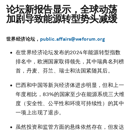
论坛新报告显示，全球动荡
加剧导致能源转型势头减缓
世界经济论坛，
public.affairs@weforum.org
在世界经济论坛发布的2024年能源转型指数
排名中，欧洲国家取得领先，其中瑞典名列榜
首，丹麦、芬兰、瑞士和法国紧随其后。
巴西和中国等新兴经济体进步明显，但和上一
年度相比，83%的国家至少在能源系统三大维
度（安全性、公平性和环境可持续性）的其中
一项上出现了退步。
虽然投资和监管方面的悬殊依然存在，但发达