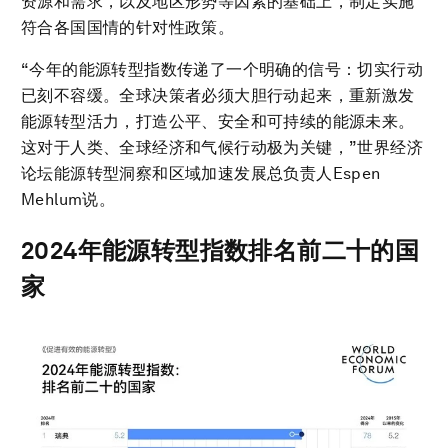
资源和需求，以及地区形势等因素的基础上，制定实施
符合各国国情的针对性政策。
“今年的能源转型指数传递了一个明确的信号：切实行动
已刻不容缓。全球决策者必须大胆行动起来，重新激发
能源转型活力，打造公平、安全和可持续的能源未来。
这对于人类、全球经济和气候行动极为关键，”世界经济
论坛能源转型洞察和区域加速发展总负责人Espen
Mehlum说。
2024
年能源转型指数排名前二十的国
家