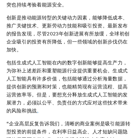
突也持续考验着能源安全。
创新是推动能源转型的关键动力因素，能够降低成本、
推广关键技术、更新劳动力技能和吸引投资。最新发布
的报告发现，尽管2023年创新进展有所放缓，全球初创
企业吸引的投资有所降低，但一些领域的创新步伐仍在
加快。
包括生成式人工智能在内的数字创新能够提高生产力，
为弥补上述差距和重塑能源行业提供重要机会。生成式
人工智能具有许多价值，包括能够通过分析海量数据，
提供创新的预测和对策，也能精简现有运营流程、提高
运营效率等。但是，要想充分释放生成式人工智能的发
展潜力，必须以公平、负责任的方式应对这些技术带来
的风险和挑战
。
“企业高层反复告诉我们，清晰的商业案例是吸引能源转
型投资的前提条件，在利率日益高企、人才短缺问题隐