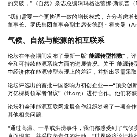
的突破，”《自然》杂志总编辑玛格达蕾娜·斯凯普（Magd
“我们需要一个更协调一致的增长模式，充分考虑增长对
董事长、罗氏集团董事会副主席安德烈・霍夫曼（André
气候、自然与能源的相互联系
论坛在年会期间发布了最新一版
“能源转型指数”
，评
全和可持续能源系统方面的进展情况。关于“能源转
中经济体在能源转型表现上的差距，并指出亟需采取
论坛评选出的首批中国影响力初创企业——“顶尖创新者
万亿棵树领军者倡议”（1t.org）进行合作。他们
论坛和全球能源互联网发展合作组织签署了一项合作
其他相关问题。
“通过高温、干旱或洪涝事件，我们都感受到了气候
直面现实，并采取负责任的行动，”世界经济论坛执