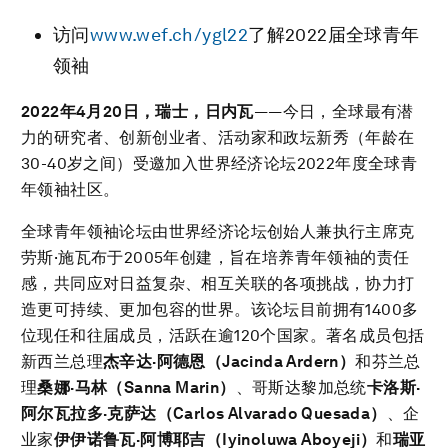
访问
www.wef.ch/ygl22
了解2022届全球青年
领袖
2022
年
4
月
20
日，瑞士，日内瓦
——今日，全球最有潜
力的研究者、创新创业者、活动家和政坛新秀（年龄在
30-40岁之间）受邀加入世界经济论坛2022年度全球青
年领袖社区。
全球青年领袖论坛由世界经济论坛创始人兼执行主席克
劳斯·施瓦布于2005年创建，旨在培养青年领袖的责任
感，共同应对日益复杂、相互关联的各项挑战，协力打
造更可持续、更加包容的世界。该论坛目前拥有1400多
位现任和往届成员，活跃在逾120个国家。著名成员包括
新西兰总理
杰辛达
·
阿德恩（
Jacinda Ardern
）
和芬兰总
理
桑娜
·
马林（
Sanna Marin
）
、哥斯达黎加总统
卡洛斯
·
阿尔瓦拉多
·
克萨达（
Carlos Alvarado Quesada
）
、企
业家
伊伊诺鲁瓦
·
阿博耶吉（
Iyinoluwa Aboyeji
）
和
瑞亚