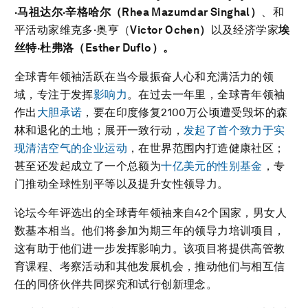
·
马祖达尔
·
辛格哈尔（
Rhea Mazumdar Singhal
）
、和
平活动家维克多·奥亨（
Victor Ochen
）
以及经济学家
埃
丝特
·
杜弗洛（
Esther Duflo
）。
全球青年领袖活跃在当今最振奋人心和充满活力的领
域，专注于发挥
影响力
。在过去一年里，全球青年领袖
作出
大胆承诺
，要在印度修复2100万公顷遭受毁坏的森
林和退化的土地；展开一致行动，
发起了首个致力于实
现清洁空气的企业运动
，在世界范围内打造健康社区；
甚至还发起成立了一个总额为
十亿美元的性别基金
，专
门推动全球性别平等以及提升女性领导力。
论坛今年评选出的全球青年领袖来自42个国家，男女人
数基本相当。他们将参加为期三年的领导力培训项目，
这有助于他们进一步发挥影响力。该项目将提供高管教
育课程、考察活动和其他发展机会，推动他们与相互信
任的同侪伙伴共同探究和试行创新理念。