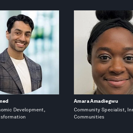
hmed
Amara Amadiegwu
nomic Development,
Community Specialist, In
nsformation
Communities