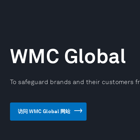
WMC Global
To safeguard brands and their customers fro
访问 WMC Global 网站