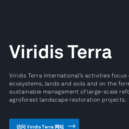
Viridis Terra
Viridis Terra International’s activities focu
ecosystems, lands and soils and on the for
sustainable management of large-scale refo
agroforest landscape restoration projects.
访问 Viridis Terra 网站