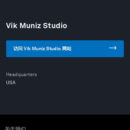
Vik Muniz Studio
访问 Vik Muniz Studio 网站
Headquarters
USA
关于我们