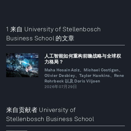
1 来自 University of Stellenbosch
Business School 的文章
人工智能如何重构前瞻战略与全球权
力格局？
Maha Hosain Aziz、Michael Costigan、
Olivier Desbiey、Taylor Hawkins、Rene
Rohrbeck 以及 Doris Viljoen
2026年07月29日
来自贡献者 University of
Stellenbosch Business School