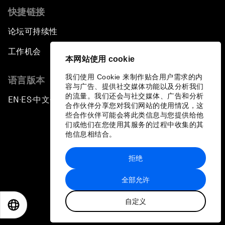
快捷链接
论坛可持续性
工作机会
本网站使用 cookie
我们使用 Cookie 来制作贴合用户需求的内
语言版本
容与广告、提供社交媒体功能以及分析我们
的流量。我们还会与社交媒体、广告和分析
EN
ES
中文
日本語
▪
▪
▪
合作伙伴分享您对我们网站的使用情况，这
些合作伙伴可能会将此类信息与您提供给他
们或他们在您使用其服务的过程中收集的其
他信息相结合。
拒绝
隐私政策和服务条款
全部允许
站点地图
自定义
©
2026
世界经济论坛
EN
ES
中文
日本語