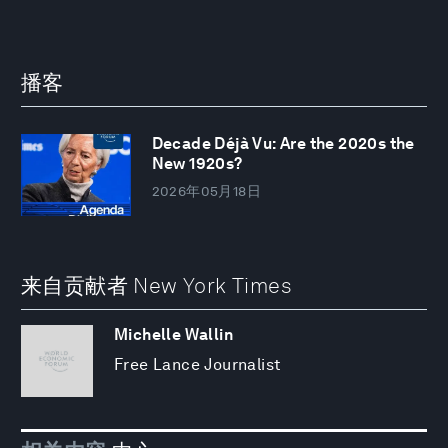
播客
Decade Déjà Vu: Are the 2020s the
New 1920s?
2026年05月18日
来自贡献者 New York Times
Michelle Wallin
Free Lance Journalist