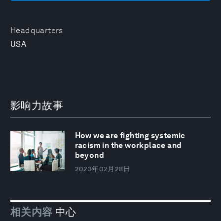
Headquarters
USA
影响力故事
How we are fighting systemic
racism in the workplace and
beyond
2023年02月28日
相关内容
中心