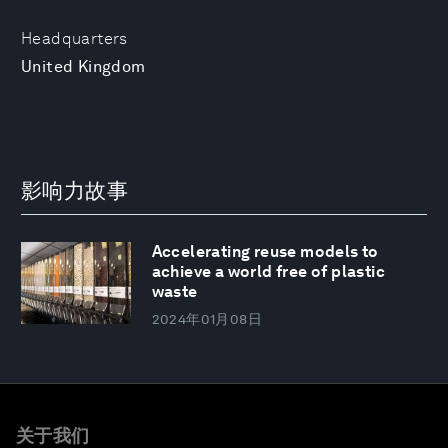
Headquarters
United Kingdom
影响力故事
Accelerating reuse models to
achieve a world free of plastic
waste
2024年01月08日
关于我们