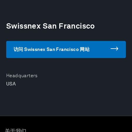
Swissnex San Francisco
访问 Swissnex San Francisco 网站
Headquarters
USA
关于我们