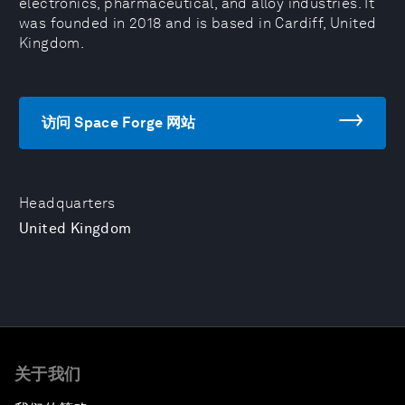
electronics, pharmaceutical, and alloy industries. It
was founded in 2018 and is based in Cardiff, United
Kingdom.
访问 Space Forge 网站
Headquarters
United Kingdom
关于我们