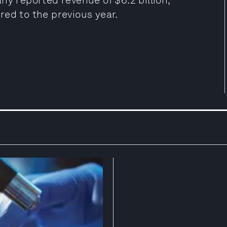
ny reported revenue of $6.2 billion,
red to the previous year.