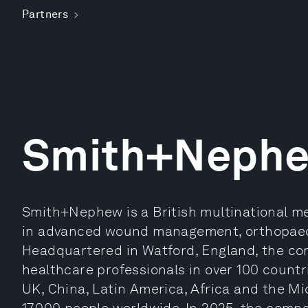
Partners
Smith+Neph
Smith+Nephew is a British multinational m
in advanced wound management, orthopaed
Headquartered in Watford, England, the co
healthcare professionals in over 100 countri
UK, China, Latin America, Africa and the 