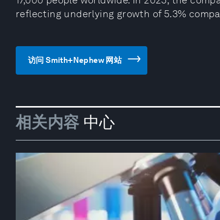
17,000 people worldwide. In 2025, the compa
reflecting underlying growth of 5.3% compa
访问 Smith+Nephew 网站
相关内容
中心