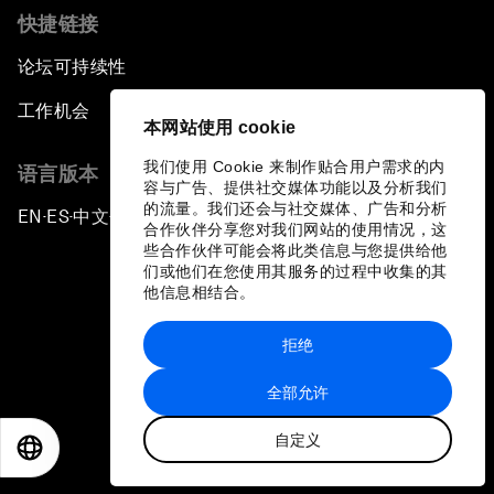
快捷链接
论坛可持续性
工作机会
本网站使用 cookie
我们使用 Cookie 来制作贴合用户需求的内
语言版本
容与广告、提供社交媒体功能以及分析我们
的流量。我们还会与社交媒体、广告和分析
EN
ES
中文
日本語
▪
▪
▪
合作伙伴分享您对我们网站的使用情况，这
些合作伙伴可能会将此类信息与您提供给他
们或他们在您使用其服务的过程中收集的其
他信息相结合。
拒绝
隐私政策和服务条款
全部允许
站点地图
自定义
©
2026
世界经济论坛
EN
ES
中文
日本語