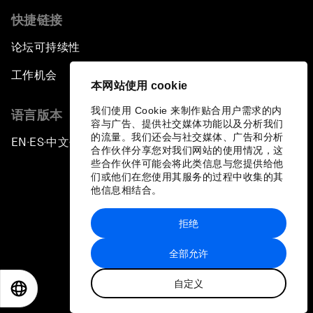
快捷链接
论坛可持续性
工作机会
本网站使用 cookie
我们使用 Cookie 来制作贴合用户需求的内
语言版本
容与广告、提供社交媒体功能以及分析我们
的流量。我们还会与社交媒体、广告和分析
EN
ES
中文
日本語
▪
▪
▪
合作伙伴分享您对我们网站的使用情况，这
些合作伙伴可能会将此类信息与您提供给他
们或他们在您使用其服务的过程中收集的其
他信息相结合。
拒绝
隐私政策和服务条款
全部允许
站点地图
自定义
©
2026
世界经济论坛
EN
ES
中文
日本語