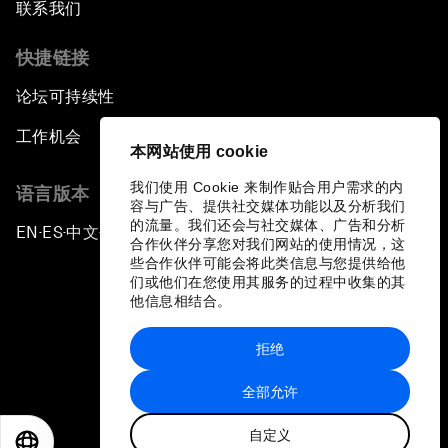
联系我们
快捷链接
论坛可持续性
工作机会
本网站使用 cookie
我们使用 Cookie 来制作贴合用户需求的内
语言版本
容与广告、提供社交媒体功能以及分析我们
的流量。我们还会与社交媒体、广告和分析
EN
ES
中文
日本語
▪
▪
▪
合作伙伴分享您对我们网站的使用情况，这
些合作伙伴可能会将此类信息与您提供给他
们或他们在您使用其服务的过程中收集的其
他信息相结合。
拒绝
隐私政策和服务条款
全部允许
站点地图
自定义
©
2026
世界经济论坛
EN
ES
中文
日本語