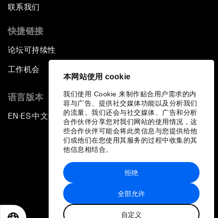
联系我们
快捷链接
论坛可持续性
工作机会
本网站使用 cookie
我们使用 Cookie 来制作贴合用户需求的内
语言版本
容与广告、提供社交媒体功能以及分析我们
的流量。我们还会与社交媒体、广告和分析
EN
ES
中文
日本語
▪
▪
▪
合作伙伴分享您对我们网站的使用情况，这
些合作伙伴可能会将此类信息与您提供给他
们或他们在您使用其服务的过程中收集的其
他信息相结合。
拒绝
隐私政策和服务条款
全部允许
站点地图
自定义
©
2026
世界经济论坛