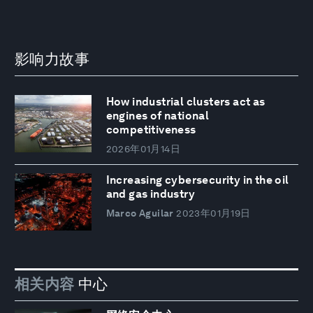
影响力故事
How industrial clusters act as
engines of national
competitiveness
2026年01月14日
Increasing cybersecurity in the oil
and gas industry
Marco Aguilar
2023年01月19日
相关内容
中心