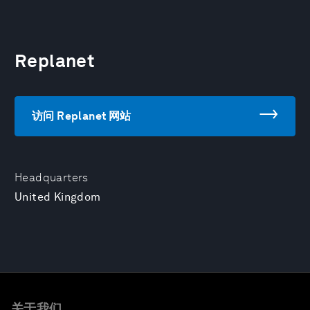
Replanet
访问 Replanet 网站
Headquarters
United Kingdom
关于我们