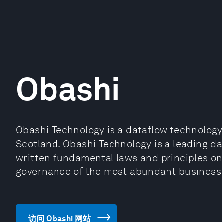
Obashi
Obashi Technology is a dataflow technolog
Scotland. Obashi Technology is a leading d
written fundamental laws and principles o
governance of the most abundant business 
访问 Obashi 网站