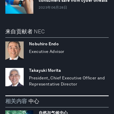
consumers safe from cyber threats
2023年06月28日
来自贡献者 NEC
Nobuhiro Endo
Executive Advisor
Takayuki Morita
President, Chief Executive Officer and
Representative Director
相关内容
中心
自然与气候中心