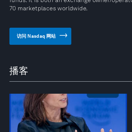
funds. It is both an exchange owner/operat
70 marketplaces worldwide.
访问 Nasdaq 网站
播客