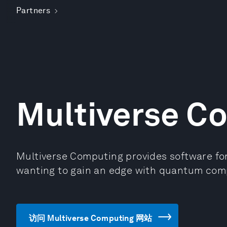
Partners
Multiverse C
Multiverse Computing provides software for
wanting to gain an edge with quantum com
访问 Multiverse Computing 网站