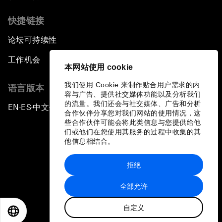
快捷链接
论坛可持续性
工作机会
本网站使用 cookie
我们使用 Cookie 来制作贴合用户需求的内
语言版本
容与广告、提供社交媒体功能以及分析我们
的流量。我们还会与社交媒体、广告和分析
EN
ES
中文
日本語
▪
▪
▪
合作伙伴分享您对我们网站的使用情况，这
些合作伙伴可能会将此类信息与您提供给他
们或他们在您使用其服务的过程中收集的其
他信息相结合。
拒绝
隐私政策和服务条款
全部允许
站点地图
自定义
©
2026
世界经济论坛
EN
ES
中文
日本語