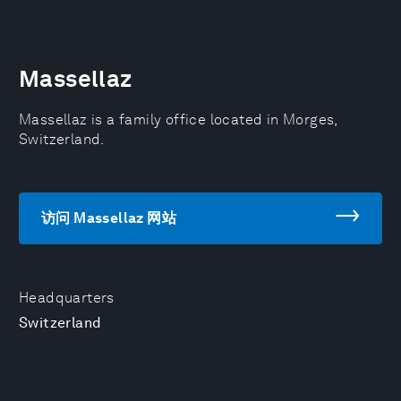
Massellaz
Massellaz is a family office located in Morges,
Switzerland.
访问 Massellaz 网站
Headquarters
Switzerland