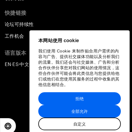
快捷链接
论坛可持续性
工作机会
本网站使用 cookie
我们使用 Cookie 来制作贴合用户需求的内
语言版本
容与广告、提供社交媒体功能以及分析我们
的流量。我们还会与社交媒体、广告和分析
EN
ES
中文
日本語
▪
▪
▪
合作伙伴分享您对我们网站的使用情况，这
些合作伙伴可能会将此类信息与您提供给他
们或他们在您使用其服务的过程中收集的其
他信息相结合。
拒绝
隐私政策和服务条款
全部允许
站点地图
自定义
©
2026
世界经济论坛
EN
ES
中文
日本語