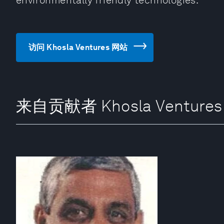
environmentally friendly technologies.
访问 Khosla Ventures 网站
来自贡献者 Khosla Ventures