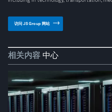
including in technology, transportation, me
访问 JS Group 网站
相关内容
中心