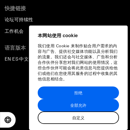
快捷链接
论坛可持续性
工作机会
本网站使用 cookie
我们使用 Cookie 来制作贴合用户需求的内
语言版本
容与广告、提供社交媒体功能以及分析我们
的流量。我们还会与社交媒体、广告和分析
EN
ES
中文
日本語
▪
▪
▪
合作伙伴分享您对我们网站的使用情况，这
些合作伙伴可能会将此类信息与您提供给他
们或他们在您使用其服务的过程中收集的其
他信息相结合。
拒绝
隐私政策和服务条款
全部允许
站点地图
自定义
©
2026
世界经济论坛
EN
ES
中文
日本語