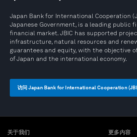
Japan Bank for International Cooperation (J
Japanese Government, is a leading public fin
financial market. JBIC has supported project
infrastructure, natural resources and renew
guarantees and equity, with the objective 
of Japan and the international economy.
访问 Japan Bank for International Cooperation (J
关于我们
更多内容