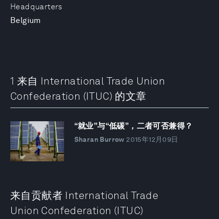
Headquarters
Belgium
1 来自 International Trade Union
Confederation (ITUC) 的文章
“就业”与“低碳”，二者可否兼得？
Sharan Burrow
2015年12月09日
来自贡献者 International Trade
Union Confederation (ITUC)