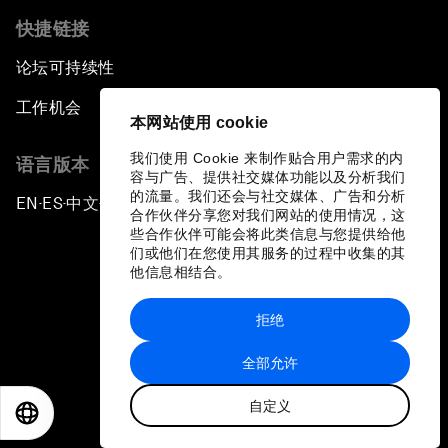
快捷链接
论坛可持续性
工作机会
本网站使用 cookie
我们使用 Cookie 来制作贴合用户需求的内
语言版本
容与广告、提供社交媒体功能以及分析我们
的流量。我们还会与社交媒体、广告和分析
EN
ES
中文
日本語
▪
▪
▪
合作伙伴分享您对我们网站的使用情况，这
些合作伙伴可能会将此类信息与您提供给他
们或他们在您使用其服务的过程中收集的其
他信息相结合。
拒绝
隐私政策和服务条款
全部允许
站点地图
自定义
©
2026
世界经济论坛
EN
ES
中文
日本語