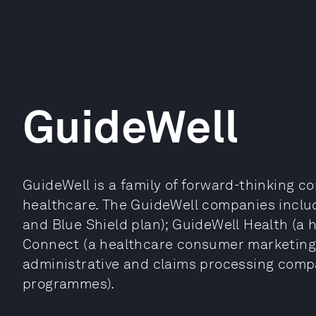
GuideWell
GuideWell is a family of forward-thinking 
healthcare. The GuideWell companies include
and Blue Shield plan); GuideWell Health (a 
Connect (a healthcare consumer marketing
administrative and claims processing compa
programmes).