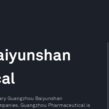
aiyunshan
al
iary Guangzhou Baiyunshan
mpanies. Guangzhou Pharmaceutical is