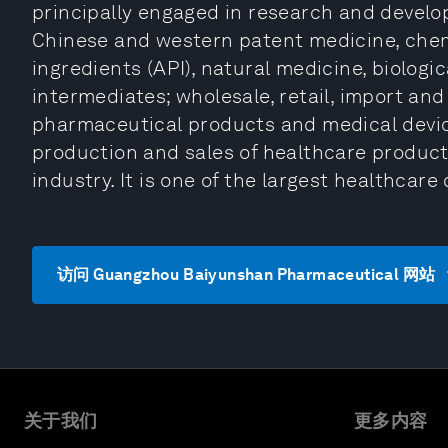
principally engaged in research and devel
Chinese and western patent medicine, chem
ingredients (API), natural medicine, biolog
intermediates; wholesale, retail, import an
pharmaceutical products and medical devi
production and sales of healthcare product
industry. It is one of the largest healthcar
访问 Guangzhou Baiyunshan Pharmaceutical 网站
关于我们
更多内容