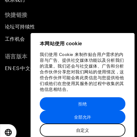
快捷链接
论坛可持续性
工作机会
本网站使用 cookie
我们使用 Cookie 来制作贴合用户需求的内
语言版本
容与广告、提供社交媒体功能以及分析我们
的流量。我们还会与社交媒体、广告和分析
EN
ES
中文
日本語
▪
▪
▪
合作伙伴分享您对我们网站的使用情况，这
些合作伙伴可能会将此类信息与您提供给他
们或他们在您使用其服务的过程中收集的其
他信息相结合。
拒绝
隐私政策和服务条款
全部允许
站点地图
自定义
©
2026
世界经济论坛
EN
ES
中文
日本語