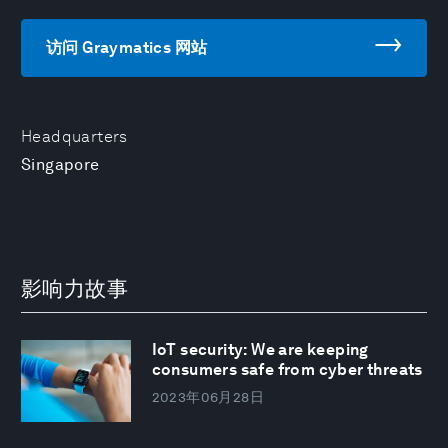
访问 Graymatics 网站
Headquarters
Singapore
影响力故事
IoT security: We are keeping
consumers safe from cyber threats
2023年06月28日