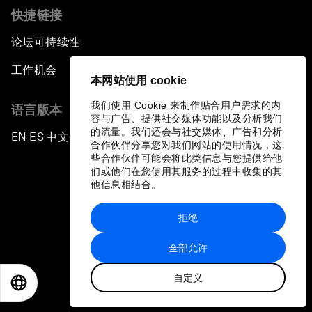
快捷链接
论坛可持续性
工作机会
本网站使用 cookie
我们使用 Cookie 来制作贴合用户需求的内
语言版本
容与广告、提供社交媒体功能以及分析我们
的流量。我们还会与社交媒体、广告和分析
EN
ES
中文
日本語
▪
▪
▪
合作伙伴分享您对我们网站的使用情况，这
些合作伙伴可能会将此类信息与您提供给他
们或他们在您使用其服务的过程中收集的其
他信息相结合。
拒绝
隐私政策和服务条款
全部允许
站点地图
自定义
©
2026
世界经济论坛
EN
ES
中文
日本語