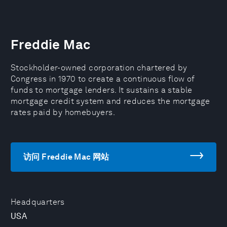
Freddie Mac
Stockholder-owned corporation chartered by
Congress in 1970 to create a continuous flow of
funds to mortgage lenders. It sustains a stable
mortgage credit system and reduces the mortgage
rates paid by homebuyers.
访问 Freddie Mac 网站
Headquarters
USA