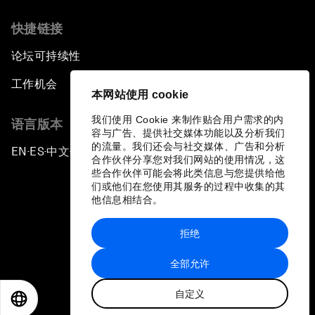
快捷链接
论坛可持续性
工作机会
本网站使用 cookie
我们使用 Cookie 来制作贴合用户需求的内
语言版本
容与广告、提供社交媒体功能以及分析我们
的流量。我们还会与社交媒体、广告和分析
EN
ES
中文
日本語
▪
▪
▪
合作伙伴分享您对我们网站的使用情况，这
些合作伙伴可能会将此类信息与您提供给他
们或他们在您使用其服务的过程中收集的其
他信息相结合。
拒绝
隐私政策和服务条款
全部允许
站点地图
自定义
©
2026
世界经济论坛
EN
ES
中文
日本語