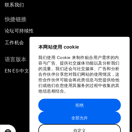
联系我们
快捷链接
论坛可持续性
工作机会
本网站使用 cookie
我们使用 Cookie 来制作贴合用户需求的内
语言版本
容与广告、提供社交媒体功能以及分析我们
的流量。我们还会与社交媒体、广告和分析
EN
ES
中文
日本語
▪
▪
▪
合作伙伴分享您对我们网站的使用情况，这
些合作伙伴可能会将此类信息与您提供给他
们或他们在您使用其服务的过程中收集的其
他信息相结合。
拒绝
隐私政策和服务条款
全部允许
站点地图
自定义