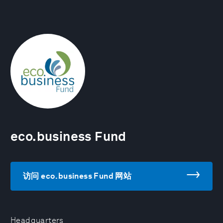
eco.business Fund
访问 eco.business Fund 网站
Headquarters