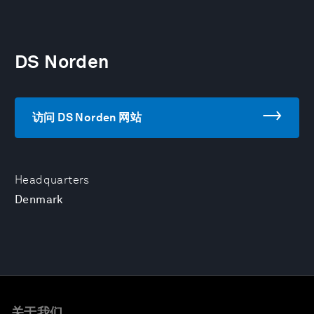
DS Norden
访问 DS Norden 网站
Headquarters
Denmark
关于我们