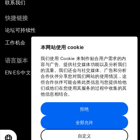
联系我们
快捷链接
论坛可持续性
工作机会
本网站使用 cookie
我们使用 Cookie 来制作贴合用户需求的内
语言版本
容与广告、提供社交媒体功能以及分析我们
的流量。我们还会与社交媒体、广告和分析
EN
ES
中文
日本語
▪
▪
▪
合作伙伴分享您对我们网站的使用情况，这
些合作伙伴可能会将此类信息与您提供给他
们或他们在您使用其服务的过程中收集的其
他信息相结合。
拒绝
隐私政策和服务条款
全部允许
站点地图
自定义
©
2026
世界经济论坛
EN
ES
中文
日本語